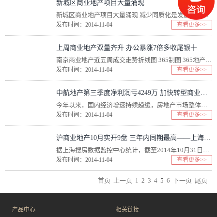
新城区商业地产项目大量涌现
新城区商业地产项目大量涌现 减少同质化是发展的首要原则 前一阵子，武林女装街的商铺一家接着一家关门。在互联网电商的冲击下，杭州主城区的传统商业业态正遭受极大挑战，而杭州周边的新城区正...
发布时间：2014-11-04
查看更多>>
上周商业地产双量齐升 办公暴涨7倍多收尾银十
南京商业地产近五周成交走势折线图 365制图 365地产家居网 南京讯 “银十”...
发布时间：2014-11-04
查看更多>>
中航地产第三季度净利润亏4249万 加快转型商业地产
今年以来，国内经济增速持续趋缓，房地产市场整体下行，指标显示，房地产投资增速继续回落，销售回款占比出现下滑，市场库存压力持续加大。中航地产同样受到大环境影响。 ...
发布时间：2014-11-04
查看更多>>
沪商业地产10月实开9盘 三年内同期最高——上海商业地产2014年10月开盘总结
据上海搜房数据监控中心统计，截至2014年10月31日，10月申城商业地产共计9项目新开或加推，总开盘数环比持平，同比上涨12.5%，为三年内同期最高值。就具体物业...
发布时间：2014-11-04
查看更多>>
首页
上一页
1
2
3
4
5
6
下一页
尾页
产品中心
相关链接