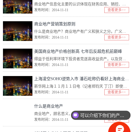
商业地产信息化主要的认识体现在财务应用、销控、以及工作流（OA） 财务系统在当下企业中应用比较普及，主要围绕着总账、固定资产、报表等环节。常见的有用友、金蝶等财务软...
发布时间：2014-11-11
查看更多>>
商业地产营销策划原则
什么是商业地产？商业地产有广义和狭义之分。广义商业地产指各种非生产性、非居住性物业，包括写字楼、酒店、公寓、会所、会议中心和商业服务业等经营性场所。狭义商业地产是专只用于商业服务也即经营用途的物业形式...
发布时间：2014-11-11
查看更多>>
美国商业地产价格创新高 七年后反超危机前巅峰
得益于低利率环境下投资者竞逐高收益资产，以及贷款机构激烈竞争推动商业贷款大增，美国商业房产价格时隔七年又创新高。2007年巅峰期后，美国商业房产价格大跌40%。如今不但全数回涨还略有反超，较20...
发布时间：2014-11-11
查看更多>>
上海凌空SOHO逆势入市 潘石屹称仍看好上海商业地产
新华网上海１１月１１日电（记者郑钧天 丁汀）即使商业地产面临供给过剩压力，ＳＯＨＯ中国旗下项目依然坚持逆势入市。日前，凌空ＳＯＨＯ在上海亮相，成为上海门户新地标之一。 记者在现场看到...
发布时间：2014-11-11
查看更多>>
什么是商业地产
商业地产，顾名思义， 作为商业用途的地产。以区别于以居住功能为主的住宅房地产，以工业生产功能为主的工业地产等。商业地产广义上通常指用于各种零售、批发、餐饮、娱乐、健身、休闲等经营用途的房地产形式...
可以介绍下你们的产品么？
发布时间：2014-11-11
查看更多>>