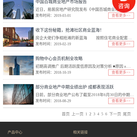
中国百城商业地产市场报告
近日，易居房地产研究院发布《中国百城商业地产市场报告》。报告认为，2018年12月，易居研究院监测的100个城市商业地产成交面积为1575万平方米，环比增长18.0%，同比下降16.0%。...
发布时间：2019-03-01
查看更多>>
收下这份秘籍，抢滩社区商业蓝海！
房企大佬们争相抢滩的新蓝海 按照住宅商业配套的最低比例10%计算，2017年社区商业施工量约为5.36亿平方米。到2020年，国内社区服务市场规模或将达13.5万亿元，2030...
发布时间：2019-02-19
查看更多>>
购物中心会员机制全攻略
初期高调推广 后期活跃度低原因及对策分析 ■原因 a.购物中心不具备对商家商品（服务）的直接定价权，这是最根本性的制约因素。 b.购物中心...
发布时间：2018-10-19
查看更多>>
部分商业地产中期业绩出炉 成都表现活跃
日前，部分商业地产公布了截至2018年6月30日的中期业绩报告。 大悦城上半年租金收入12亿 大悦城地产上半年实现营业收入约为人民...
发布时间：2018-08-29
查看更多>>
首页
上一页
1
2
3
4
5
6
下一页
尾页
产品中心
相关链接