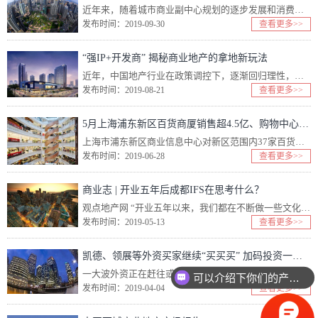
近年来，随着城市商业副中心规划的逐步发展和消费升级，上海市商业地产加速洗牌，社区型购物中心逐渐成为新趋势。 资料显示，社区购物中心是指在城市的区域商业中心建立的、建筑面积在...
发布时间：2019-09-30
查看更多>>
“强IP+开发商” 揭秘商业地产的拿地新玩法
近年，中国地产行业在政策调控下，逐渐回归理性，进入了稳健发展的“新周期”。在此背景下，商业与地产开发已经由传统的地产开发为主、商业运营为辅，转变成商业运营为主、地产开发为辅的新模式。 ...
发布时间：2019-08-21
查看更多>>
5月上海浦东新区百货商厦销售超4.5亿、购物中心销售近18亿
上海市浦东新区商业信息中心对新区范围内37家百货、购物中心样本企业（共41个网点）进行运营情况监测。其中，百货商厦4家（共计8个网点），购物中心33家（共计33个网点）。 一、...
发布时间：2019-06-28
查看更多>>
商业志 | 开业五年后成都IFS在思考什么？
观点地产网 “开业五年以来，我们都在不断做一些文化类、艺术类活动，也是想践行推动艺术普及化的使命。我们有哆啦A梦等大型IP的活动，有中法联盟，在文化艺术方面，我们的国际化程度已...
发布时间：2019-05-13
查看更多>>
凯德、领展等外资买家继续“买买买” 加码投资一线城市商业地产
一大波外资正在赶往或已经达到北上广深。 刚刚过去的3月，全国多地楼市开始回暖。除了住宅市场，商业地产市场也一直暗潮涌动，背后推动的主力就是外资。近段时间以来，市场屡屡传出写字...
可以介绍下你们的产品么？
发布时间：2019-04-04
查看更多>>