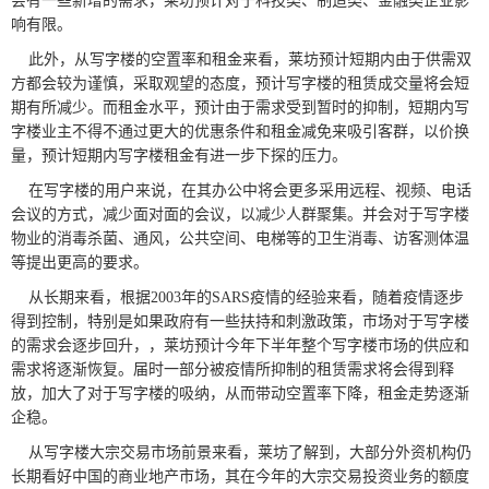
会有一些新增的需求，莱坊预计对于科技类、制造类、金融类企业影
响有限。
此外，从写字楼的空置率和租金来看，莱坊预计短期内由于供需双
方都会较为谨慎，采取观望的态度，预计写字楼的租赁成交量将会短
期有所减少。而租金水平，预计由于需求受到暂时的抑制，短期内写
字楼业主不得不通过更大的优惠条件和租金减免来吸引客群，以价换
量，预计短期内写字楼租金有进一步下探的压力。
在写字楼的用户来说，在其办公中将会更多采用远程、视频、电话
会议的方式，减少面对面的会议，以减少人群聚集。并会对于写字楼
物业的消毒杀菌、通风，公共空间、电梯等的卫生消毒、访客测体温
等提出更高的要求。
从长期来看，根据2003年的SARS疫情的经验来看，随着疫情逐步
得到控制，特别是如果政府有一些扶持和刺激政策，市场对于写字楼
的需求会逐步回升，，莱坊预计今年下半年整个写字楼市场的供应和
需求将逐渐恢复。届时一部分被疫情所抑制的租赁需求将会得到释
放，加大了对于写字楼的吸纳，从而带动空置率下降，租金走势逐渐
企稳。
从写字楼大宗交易市场前景来看，莱坊了解到，大部分外资机构仍
长期看好中国的商业地产市场，其在今年的大宗交易投资业务的额度