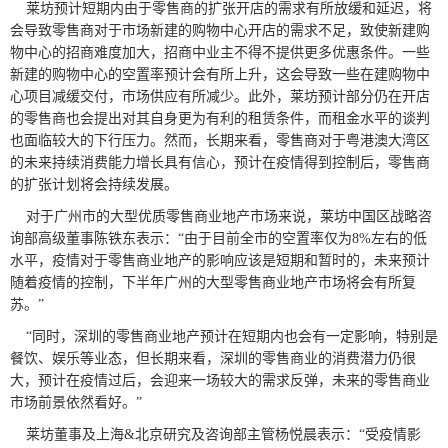
莱坊预计短期内由于零售商的扩张开店的需求有所放缓和延迟，将
会导致零售商对于市场新建的购物中心开店的需求不足，致使新建购
物中心的招商难度加大，招商中业主不得不提供更多优惠条件。一些
新建的购物中心的空置率预计会有所上升，这会导致一些在建购物中
心项目减缓交付，市场供应有所减少。此外，莱坊预计部分仍在开店
的零售商也会提出对其自身更为有利的租赁条件，而租金水平的谈判
也面临较大的下行压力。然而，长期来看，零售商对于粤港澳大湾区
的未来持续消费能力增长具有信心，预计在疫情得到控制后，零售商
的扩张计划将会持续发展。
对于广州市的大型优质零售商业地产市场来说，莱坊中国区战略咨
询部高级董事陈铁东表示：“由于目前全市的空置率仅为8%左右的低
水平，疫情对于零售商业地产的影响应该是短期和暂时的，未来预计
随着疫情的控制，下半年广州的大型零售商业地产市场将会有所复
苏。”
“同时，深圳的零售商业地产预计在短期内也会有一定影响，特别是
餐饮、娱乐等业态，但长期来看，深圳的零售商业的消费潜力仍很
大，预计在疫情过后，会迎来一场较大的需求反弹，未来的零售商业
市场前景依然看好。”
莱坊董事及上海&北京研究及咨询部主管杨悦晨表示：“受疫情影