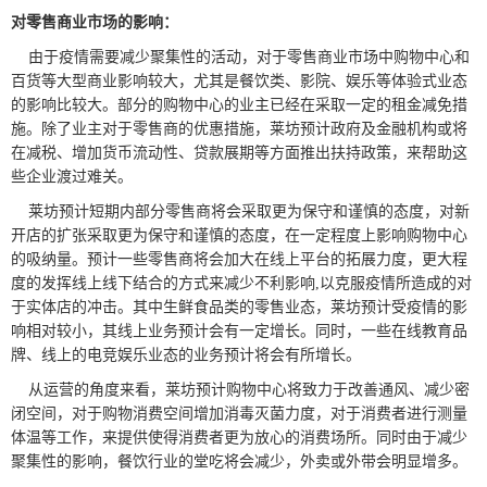
对零售商业市场的影响：
由于疫情需要减少聚集性的活动，对于零售商业市场中购物中心和
百货等大型商业影响较大，尤其是餐饮类、影院、娱乐等体验式业态
的影响比较大。部分的购物中心的业主已经在采取一定的租金减免措
施。除了业主对于零售商的优惠措施，莱坊预计政府及金融机构或将
在减税、增加货币流动性、贷款展期等方面推出扶持政策，来帮助这
些企业渡过难关。
莱坊预计短期内部分零售商将会采取更为保守和谨慎的态度，对新
开店的扩张采取更为保守和谨慎的态度，在一定程度上影响购物中心
的吸纳量。预计一些零售商将会加大在线上平台的拓展力度，更大程
度的发挥线上线下结合的方式来减少不利影响,以克服疫情所造成的对
于实体店的冲击。其中生鲜食品类的零售业态，莱坊预计受疫情的影
响相对较小，其线上业务预计会有一定增长。同时，一些在线教育品
牌、线上的电竞娱乐业态的业务预计将会有所增长。
从运营的角度来看，莱坊预计购物中心将致力于改善通风、减少密
闭空间，对于购物消费空间增加消毒灭菌力度，对于消费者进行测量
体温等工作，来提供使得消费者更为放心的消费场所。同时由于减少
聚集性的影响，餐饮行业的堂吃将会减少，外卖或外带会明显增多。