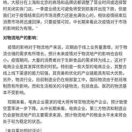
响，大部分在上海和北京的商场和品牌店都调整了营业时间或选择暂
时关闭实体门店，一季度业绩无可避免将受到损害并出现下跌，但是
我们对于疫情结束后的市场消费力还是充满信心的，相信疫情结束后
消费市场将迅速回弹，只要疫情可控，中长期来看此次疫情对于市场
的影响较为有限。”
对物流地产的影响：
疫情的影响对于物流地产来说，近期由于线上业务量激增，对于物
流仓储的需求有所增长，预计未来疫情对于物流地产的影响也会较
小。疫情期间，大量的消费者对于生鲜食品的需求转为线上，这对于
电商企业是其发挥优势的时机。特别是一些大型的电商企业，其整合
线上线下渠道的能力较强，其完善和优化的产业链能具有较大优势。
另外，物流行业，目前制造业仍在局部复工中，国际物流由于航班限
制而有所影响，而和生活相关的冷链物流，包括食品、医药的物流基
本不受影响。
短期来看，电商企业需求的增大将传导至物流地产企业，预计致使
空置率进一步下降。从中长期来看，电商企业、第三方物流和制造业
仍会是物流地产的主要需求来源，预计物流地产的租金水平未来将会
处于较为稳定的状态。
（来自莱坊即时评论）