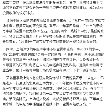
和去年类似，将会继续推进今年的投资业务。其中，莱坊预计由于市
场的不确定性可能会导致一些项目资产价格短期有所波动，成为机构
投资收购的较好时机。
莱坊中国区战略咨询部高级董事陈铁东表示：“从广州市的写字楼市
场来看，根据莱坊的研究数据，截至2019年第四季度，广州市的甲级
写字楼的空置率仅为约7%左右，在国内四个一线城市中处于最低的水
平。预计此次疫情对于广州写字楼市场的影响应是暂时和短期的，中
长期来看，我们对于广州市写字楼市场前景是乐观和继续看好的。
同时，虽然深圳的甲级写字楼市场空置率较高，为20.3%的水平，
预计2020年1季度的市场会有一定的影响，但长期来看，由于深圳市的
服务业在深圳产业结构中占据的比例还在不断提升，以及考虑社会主
义示范区的政策红利将在未来几年逐步释放到科技、通信和金融等行
业当中，预计甲级写字楼市场的需求会在2020年下半年逐渐恢复。”
莱坊董事及上海&北京研究及咨询部主管杨悦晨表示：“以在2019已
经进入下行通道的北京和上海为例，2019年第四季度这两个城市的甲
级写字楼空置率都已攀升至两位数，分别为13.4%和12.1%。在今年年
初的疫情影响下，我们预计第一季度甲级写字楼市场将受到较大影
响，活跃度降低，市场成交锐减，大部分新供将延迟交付。下半年这
两个城市的甲级写字楼租金将继续下探，空置率继续走高。”